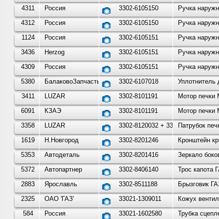
4311
Россия
3302-6105150
Ручка наружн
4312
Россия
3302-6105150
Ручка наружн
1124
Россия
3302-6105151
Ручка наружн
3436
Herzog
3302-6105151
Ручка наружн
4309
Россия
3302-6105151
Ручка наружн
5380
БалаковоЗапчасть
3302-6107018
Уплотнитель 
3411
LUZAR
3302-8101191
Мотор печки 
6091
КЗАЭ
3302-8101191
Мотор печки 
3358
LUZAR
3302-8120032 + 3302-81200
Патрубок печк
1619
Н.Новгород
3302-8201246
Кронштейн кр
5353
Автодеталь
3302-8201416
Зеркало боко
5372
Автопартнер
3302-8406140
Трос капота 
2883
Ярославль
3302-8511188
Брызговик ГА
2325
ОАО 'ГАЗ'
33021-1309011
Кожух вентил
584
Россия
33021-1602580
Трубка сцепл