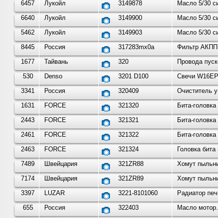
6457
Лукойл
3149878
Масло 5/30 
6640
Лукойл
3149900
Масло 5/30 
5462
Лукойл
3149903
Масло 5/30 
8445
Россия
317283mx0a
Фильтр АКПП 
1677
Тайвань
320
Провода пус
530
Denso
3201 D100
Свечи W16EPR
3341
Россия
320409
Очиститель у
1631
FORCE
321320
Бита-головка
2443
FORCE
321321
Бита-головка
2461
FORCE
321322
Бита-головка
2463
FORCE
321324
Головка бита
7489
Швейцария
321ZR88
Хомут пыльни
7174
Швейцария
321ZR89
Хомут пыльни
3397
LUZAR
3221-8101060
Радиатор печ
655
Россия
322403
Масло мотор.