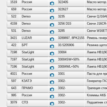
1519
Россия
322405
Масло мотор.
659
Россия
322627
Масло мотор.
522
Denso
3235
Свечи QJ16AR
4159
Denso
3256 D15
Свечи J16CR-
531
Denso
3285
Свечи W16ETR
3421
LUZAR
3289897, 8PK2155
Ремень генер
422
БРТ
33.5205906
Резинка щето
7198
StarLight
33004
Лампа HB1(90
7197
StarLight
33004SW+50%
Лампа HB1(90
7196
StarLight
33004WL+50%
Лампа HB1(90
4021
Россия
3301
Паста для пр
597
КЗАТЭ
3302-
Генератор ГА
643
ПРАМО
3302-
Трапеция сте
995
Россия
3302-
Клеммы АКБ с 
3079
СПЗ
3302-
Подшипник ст