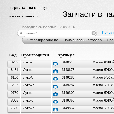
←
вернуться на главную
Запчасти в н
показать меню →
Последнее обновление: 08.08.2026
Поиск 
Отсортировано по
Наименованию товара
Про
Код
Производитель
Артикул
8202
Лукойл
3148646
Масло ЛУКОЙ
8431
Лукойл
3148675
Масло ЛУКОЙ
6180
Лукойл
3149286
Масло 5/30 
6463
Лукойл
3149287
Масло 5/30 
9760
Лукойл
3149300
Масло ЛУКОЙ
8055
Лукойл
3149368
Масло ЛУКОЙ
7690
Лукойл
3149867
Масло 5/30 