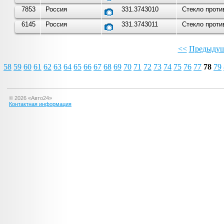
7853
Россия
331.3743010
Стекло проти
6145
Россия
331.3743011
Стекло проти
<<
Предыдущ
58
59
60
61
62
63
64
65
66
67
68
69
70
71
72
73
74
75
76
77
78
79
©
2026
«Авто24»
Контактная информация