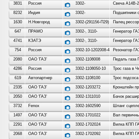
3831
Россия
3302-
Свеча А14В-2
8232
Индия
3302-
Подшипники с
1630
Н.Новгород
3302-(291156-П29)
Палец рессор
647
ПРАМО
3302-, 3110-
Генератор ГАЗ
4741
КЗАТЭ
3302-, 3110-
Генератор ГАЗ
754
Россия
3302-10-1202008-49
Резонатор ГА
2080
ОАО 'ГАЗ'
3302-1108008
Педаль газа 
4286
Россия
3302-1108050-10
Трос газа в 
619
Автопартнер
3302-1108100
Трос подсоса
2335
ОАО 'ГАЗ'
3302-1203272
Кронштейн пр
2050
ОАО 'ГАЗ'
3302-1311010
Бачок расшир
3732
Fenox
3302-1602590
Шланг сцепле
1497
ОАО 'ГАЗ'
3302-1701022
Вал первичны
2291
ОАО 'ГАЗ'
3302-1702024
Вилка КПП ГАЗ
2068
ОАО 'ГАЗ'
3302-1702092
Вилка КПП ГА