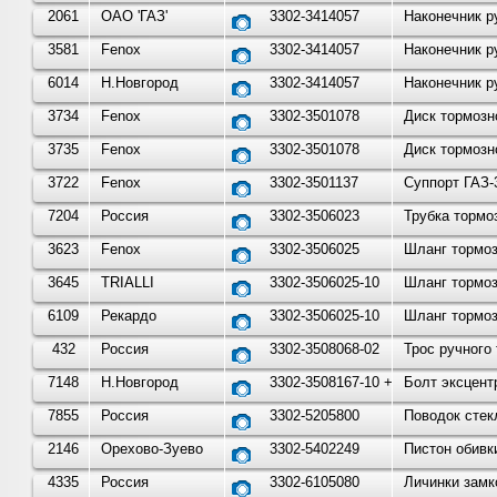
2061
ОАО 'ГАЗ'
3302-3414057
Наконечник р
3581
Fenox
3302-3414057
Наконечник р
6014
Н.Новгород
3302-3414057
Наконечник р
3734
Fenox
3302-3501078
Диск тормозно
3735
Fenox
3302-3501078
Диск тормозно
3722
Fenox
3302-3501137
Суппорт ГАЗ-
7204
Россия
3302-3506023
Трубка тормо
3623
Fenox
3302-3506025
Шланг тормоз
3645
TRIALLI
3302-3506025-10
Шланг тормоз
6109
Рекардо
3302-3506025-10
Шланг тормоз
432
Россия
3302-3508068-02
Трос ручного
7148
Н.Новгород
3302-3508167-10 + 3302-35
Болт эксцент
7855
Россия
3302-5205800
Поводок стек
2146
Орехово-Зуево
3302-5402249
Пистон обивки
4335
Россия
3302-6105080
Личинки замко