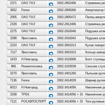
2371
ОАО 'ГАЗ'
3302-2902406
Стремянка ре
3652
Fenox
3302-2905006
Амортизатор 
2005
ОАО 'ГАЗ'
3302-2905472
Палец аморти
2329
ОАО 'ГАЗ'
3302-2912406
Стремянка ре
2275
ОАО 'ГАЗ'
3302-2916040
Подушка штан
3288
Ярославль
3302-2916042
Подушка штан
2224
ОАО 'ГАЗ'
3302-3001013
Кулак поворо
7117
Ярославль
3302-3001023
Кольцо шквор
1633
Н.Новгород
3302-3103008
Болт ступицы
866
Резинотехника
3302-3103038
Сальник ступ
3270
Ярославль
3302-3401260
Пыльник руле
7136
Fenox
3302-3414029
Шарнир рулев
6013
Н.Новгород
3302-3414056
Наконечник р
3338
ТРЕК
3302-3414056 + 3302-34140
Наконечник р
7121
РОСАВТОСПОРТ
3302-3414056 + 3302-34140
Тяги рулевые 