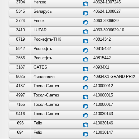
3704
Herzog
40624-1007245
5345
Беларусь
40624.1008027
3724
Fenox
4063-3906629
3410
LUZAR
4063-3906629-10
8719
Роснефть-ТНК
40814342
5942
Роснефть
40815432
2656
Роснефть
40815442
3187
GATES
40934X1
9025
Финляндия
40934X1 GRAND PRIX
4137
Тосол-Синтез
410000012
4997
Тосол-Синтез
410000015
7165
Тосол-Синтез
410000017
9416
Тосол-Синтез
410030143
693
Felix
410030146
694
Felix
410030147