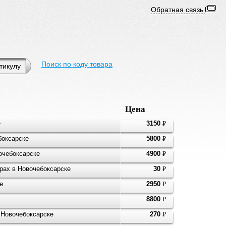
Обратная связь
Поиск по коду товара
тикулу
Цена
е
3150
P
УБ.
боксарске
5800
P
УБ.
очебоксарске
4900
P
УБ.
арах в Новочебоксарске
30
P
УБ.
е
2950
P
УБ.
8800
P
УБ.
 Новочебоксарске
270
P
УБ.