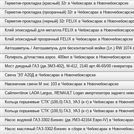
Герметик-прокладка (красный) 32г в Чебоксарах в Новочебоксарске
Герметик-прокладка (прозрачный) 32г в Чебоксарах в Новочебоксарск
Герметик-прокладка (черный) 32г FELIX в Чебоксарах в Новочебоксар
Клей эпоксидный для металла FELIX в Чебоксарах в Новочебоксарск
Клей эпоксидный прозрачный FELIX в Чебоксарах в Новочебоксарске
Автошампунь / Автошампунь для бесконтактной мойки (1л.) RW 1074 
Полироль д/пластика аэроз. 400мл в Чебоксарах в Новочебоксарске
Мост диодный ГАЗ (дв.ЗМЗ-402), М-412, 2140 арт.46-65/00 генератора
Свеча 'ЭЗ' А20Д в Чебоксарах в Новочебоксарске
Наконечник свечи М энс 103 в Чебоксарах в Новочебоксарске
Сайлентблок LADA Largus, RENAULT Logan амортизатора заднего ниж
Кольца поршневые 'СТК' (100,0) ГАЗ, УАЗ (к-т) в Чебоксарах в Новоче
Кольца поршневые 'СТК' (100,5) ГАЗ, УАЗ (к-т) в Чебоксарах в Новоче
Насос водяной ГАЗ-3302-Бизнес (дв.УМЗ-42164 Евро-IV) в Чебоксарах
Насос масляный ГАЗ-3302-Бизнес в сборе в Чебоксарах в Новочебокс