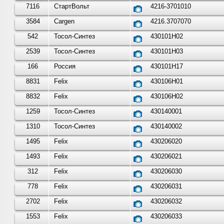
7116
СтартВольт
4216-3701010
3584
Cargen
4216.3707070
542
Тосол-Синтез
430101Н02
2539
Тосол-Синтез
430101Н03
166
Россия
430101Н17
8831
Felix
430106H01
8832
Felix
430106H02
1259
Тосол-Синтез
430140001
1310
Тосол-Синтез
430140002
1495
Felix
430206020
1493
Felix
430206021
312
Felix
430206030
778
Felix
430206031
2702
Felix
430206032
1553
Felix
430206033