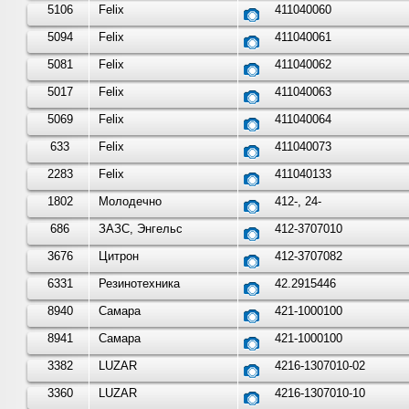
5106
Felix
411040060
5094
Felix
411040061
5081
Felix
411040062
5017
Felix
411040063
5069
Felix
411040064
633
Felix
411040073
2283
Felix
411040133
1802
Молодечно
412-, 24-
686
ЗАЗС, Энгельс
412-3707010
3676
Цитрон
412-3707082
6331
Резинотехника
42.2915446
8940
Самара
421-1000100
8941
Самара
421-1000100
3382
LUZAR
4216-1307010-02
3360
LUZAR
4216-1307010-10