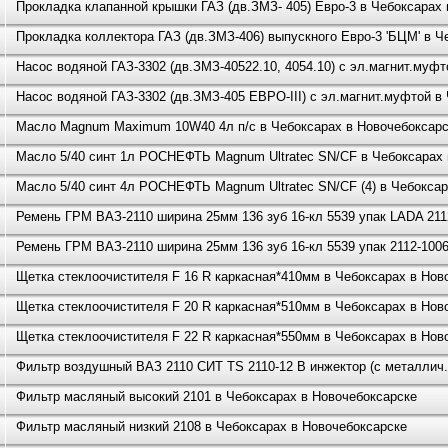
Прокладка клапанной крышки ГАЗ (дв.ЗМЗ- 405) Евро-3 в Чебоксарах
Прокладка коллектора ГАЗ (дв.ЗМЗ-406) выпускного Евро-3 'БЦМ' в Ч
Насос водяной ГАЗ-3302 (дв.ЗМЗ-40522.10, 4054.10) с эл.магнит.муф
Насос водяной ГАЗ-3302 (дв.ЗМЗ-405 ЕВРО-III) с эл.магнит.муфтой в
Масло Magnum Maximum 10W40 4л п/с в Чебоксарах в Новочебоксар
Масло 5/40 синт 1л РОСНЕФТЬ Magnum Ultratec SN/CF в Чебоксарах 
Масло 5/40 синт 4л РОСНЕФТЬ Magnum Ultratec SN/CF (4) в Чебоксар
Ремень ГРМ ВАЗ-2110 ширина 25мм 136 зуб 16-кл 5539 упак LADA 211
Ремень ГРМ ВАЗ-2110 ширина 25мм 136 зуб 16-кл 5539 упак 2112-100
Щетка стеклоочистителя F 16 R каркасная*410мм в Чебоксарах в Нов
Щетка стеклоочистителя F 20 R каркасная*510мм в Чебоксарах в Нов
Щетка стеклоочистителя F 22 R каркасная*550мм в Чебоксарах в Нов
Фильтр воздушный ВАЗ 2110 СИТ TS 2110-12 В инжектор (с металлич.
Фильтр масляный высокий 2101 в Чебоксарах в Новочебоксарске
Фильтр масляный низкий 2108 в Чебоксарах в Новочебоксарске