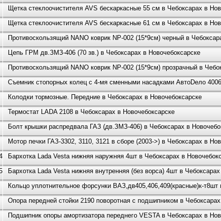
Щетка стеклоочистителя AVS бескаркасные 55 см в Чебоксарах в Но
Щетка стеклоочистителя AVS бескаркасные 61 см в Чебоксарах в Но
Противоскользящий NANO коврик NP-002 (15*9см) черный в Чебоксар
Цепь ГРМ дв.ЗМЗ-406 (70 зв.) в Чебоксарах в Новочебоксарске
Противоскользящий NANO коврик NP-002 (15*9см) прозрачный в Чебо
Съемник стопорных колец с 4-мя сменными насадками АвтоDело 4006
Колодки тормозные. Передние в Чебоксарах в Новочебоксарске
Термостат LADA 2108 в Чебоксарах в Новочебоксарске
Болт крышки распредвала ГАЗ (дв.ЗМЗ-406) в Чебоксарах в Новочебо
Мотор печки ГАЗ-3302, 3110, 3121 в сборе (2003->) в Чебоксарах в Но
46
Бархотка Lada Vesta нижняя наружняя 4шт в Чебоксарах в Новочебок
54
Бархотка Lada Vesta нижняя внутренняя (без ворса) 4шт в Чебоксара
Кольцо уплотнительное форсунки ВАЗ,дв405,406,409(красные)к-т8шт 
Опора передней стойки 2190 поворотная с подшипником в Чебоксарах
Подшипник опоры амортизатора переднего VESTA в Чебоксарах в Нов