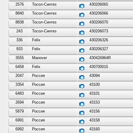
2576
Тосол-Синтез
430206065
8840
Тосол-Синтез
430206066
8838
Тосол-Синтез
430206070
243
Тосол-Синтез
430206073
336
Felix
430206326
933
Felix
430206327
3555
Manover
430426964R
6458
Felix
430700015
2047
Россия
43094
3354
Россия
43100
6483
Россия
43101
2694
Россия
43153
5879
Россия
43156
6991
Россия
43158
6992
Россия
43160