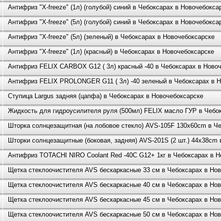
Антифриз "X-freeze" (1л) (голубой) синий в Чебоксарах в Новочебокса
Антифриз "X-freeze" (5л) (голубой) синий в Чебоксарах в Новочебокса
Антифриз "X-freeze" (5л) (зеленый) в Чебоксарах в Новочебоксарске
Антифриз "X-freeze" (1л) (красный) в Чебоксарах в Новочебоксарске
Антифриз FELIX CARBOX G12 ( 3л) красный -40 в Чебоксарах в Ново
Антифриз FELIX PROLONGER G11 ( 3л) -40 зеленый в Чебоксарах в 
Ступица Largus задняя (цапфа) в Чебоксарах в Новочебоксарске
Жидкость для гидроусилителя руля (500мл) FELIX масло ГУР в Чебо
Шторка солнцезащитная (на лобовое стекло) AVS-105F 130x60cm в Ч
Шторки солнцезащитные (боковая, задняя) AVS-201S (2 шт.) 44x38cm 
Антифриз TOTACHI NIRO Coolant Red -40C G12+ 1кг в Чебоксарах в Н
Щетка стеклоочистителя AVS бескаркасные 33 см в Чебоксарах в Но
Щетка стеклоочистителя AVS бескаркасные 40 см в Чебоксарах в Но
Щетка стеклоочистителя AVS бескаркасные 45 см в Чебоксарах в Но
Щетка стеклоочистителя AVS бескаркасные 50 см в Чебоксарах в Но