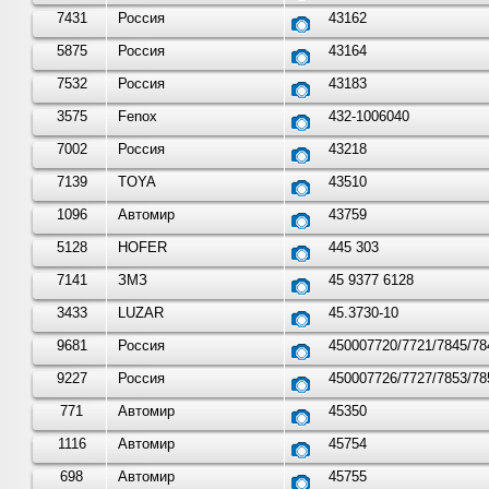
7431
Россия
43162
5875
Россия
43164
7532
Россия
43183
3575
Fenox
432-1006040
7002
Россия
43218
7139
TOYA
43510
1096
Автомир
43759
5128
HOFER
445 303
7141
ЗМЗ
45 9377 6128
3433
LUZAR
45.3730-10
9681
Россия
450007720/7721/7845/78
9227
Россия
450007726/7727/7853/78
771
Автомир
45350
1116
Автомир
45754
698
Автомир
45755