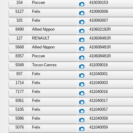
154
Россия
410030153
5127
Felix
410060006
325
Felix
410060007
8490
Allied Nippon
410602192R
127
RENAULT
410608481R
5668
Allied Nippon
410608481R
8357
Россия
410608481R
9349
Тосол-Синтез
411009016
937
Felix
411040001
1714
Felix
411040003
7177
Felix
411040016
9361
Felix
411040017
5105
Felix
411040057
5086
Felix
411040058
5076
Felix
411040059