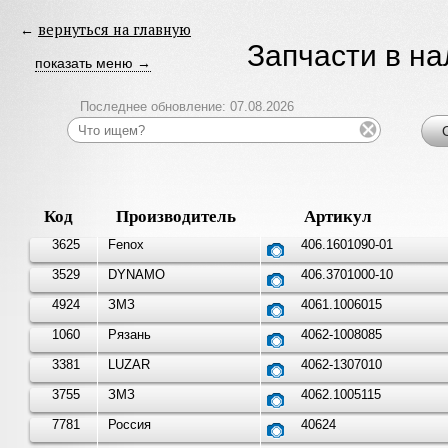
←
вернуться на главную
Запчасти в н
показать меню →
Последнее обновление: 07.08.2026
Код
Производитель
Артикул
3625
Fenox
406.1601090-01
3529
DYNAMO
406.3701000-10
4924
ЗМЗ
4061.1006015
1060
Рязань
4062-1008085
3381
LUZAR
4062-1307010
3755
ЗМЗ
4062.1005115
7781
Россия
40624