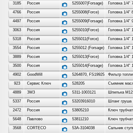
3185
Россия
5255007(Forsage)
Головка 1/4"
4766
Россия
5255008(Force)
Головка 1/4" 
4497
Россия
5255009(Forsage)
Головка 1/4"
3063
Россия
5255010(Force)
Головка 1/4" 
5318
Россия
5255011(Force)
Головка 1/4" 
3554
Россия
5255012 (Forsage)
Головка 1/4"
3889
Россия
5255013(Force)
Головка 1/4" 
3500
Россия
5255014(Forsage)
Головка 1/4"
4902
GoodWill
5264870, FS19925
Фильтр топли
923
Сервис Ключ
528205
Съемник масл
4889
ЗМЗ
5311-1003121
Шпилька М12х
5337
Россия
53203916010
Шланг груша 
2472
Россия
53805210
Ключ трубчат
5648
Павлово
53811210
Ключ трубчат
3568
CORTECO
53А-3104038
Сальник ступ