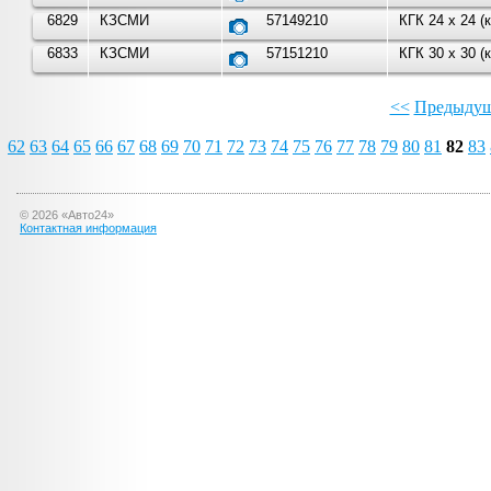
6829
КЗСМИ
57149210
КГК 24 х 24 
6833
КЗСМИ
57151210
КГК 30 х 30 
<<
Предыдущ
62
63
64
65
66
67
68
69
70
71
72
73
74
75
76
77
78
79
80
81
82
83
©
2026
«Авто24»
Контактная информация