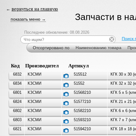
←
вернуться на главную
Запчасти в н
показать меню →
Последнее обновление: 08.08.2026
Поиск 
Отсортировано по
Наименованию товара
Про
Код
Производитель
Артикул
6832
КЗСМИ
515512
КГК 30 х 30 
6834
КЗСМИ
51552
КГК 32 х 32 
6801
КЗСМИ
51568210
КГК 5 х 5 (к
6824
КЗСМИ
51577210
КГК 21 х 21 
6802
КЗСМИ
51582210
КГК 6 х 6 (к
6803
КЗСМИ
51593210
КГК 7 х 7 (к
6821
КЗСМИ
51594210
КГК 18 х 18 