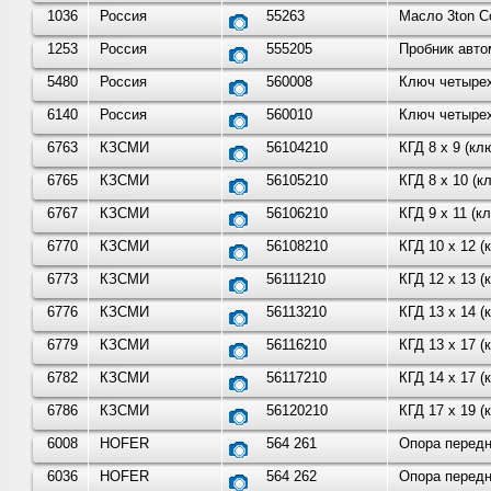
1036
Россия
55263
Масло 3ton Co
1253
Россия
555205
Пробник авто
5480
Россия
560008
Ключ четырех
6140
Россия
560010
Ключ четырех
6763
КЗСМИ
56104210
КГД 8 х 9 (к
6765
КЗСМИ
56105210
КГД 8 х 10 (
6767
КЗСМИ
56106210
КГД 9 х 11 (
6770
КЗСМИ
56108210
КГД 10 х 12 
6773
КЗСМИ
56111210
КГД 12 х 13 
6776
КЗСМИ
56113210
КГД 13 х 14 
6779
КЗСМИ
56116210
КГД 13 х 17 
6782
КЗСМИ
56117210
КГД 14 х 17 
6786
КЗСМИ
56120210
КГД 17 х 19 
6008
HOFER
564 261
Опора передн
6036
HOFER
564 262
Опора передн