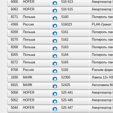
6000
HOFER
516 613
Амортизатор 
6063
HOFER
516 615
Амортизатор 
8271
Польша
5160
Полироль пан
4369
Россия
516023
РLAK-Гранат 
8269
Польша
5161
Полироль пан
8270
Польша
5162
Полироль пан
8268
Польша
5163
Полироль пан
8265
Польша
5164
Полироль пан
8272
Польша
5165
Полироль пан
9768
Россия
5192
Разъем фарко
1830
МАЯК
52350
Лампа 12v H3
6915
МАЯК
52425
Автолампа Ма
5058
HOFER
525 441
Амортизатор 
5052
HOFER
525 445
Амортизатор 
5044
HOFER
525 447
Амортизатор 