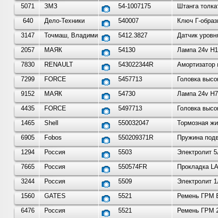
5071
ЗМЗ
54-1007175
Штанга толка
640
Дело-Техники
540007
Ключ Г-образ
3147
Точмаш, Владимир
5412.3827
Датчик уровн
2057
МАЯК
54130
Лампа 24v H1
7830
RENAULT
543022344R
Амортизатор 
7299
FORCE
5457713
Головка высо
9152
МАЯК
54730
Лампа 24v H7
4435
FORCE
5497713
Головка высо
1465
Shell
550032047
Тормозная жи
6905
Fobos
550209371R
Пружина подв
1294
Россия
5503
Электролит 5
7665
Россия
550574FR
Прокладка LA
3244
Россия
5509
Электролит 1
1560
GATES
5521
Ремень ГРМ В
6476
Россия
5521
Ремень ГРМ 2