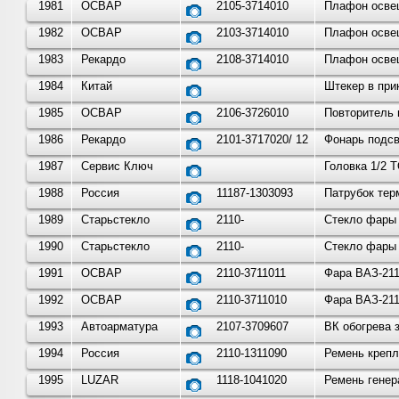
1981
ОСВАР
2105-3714010
Плафон освещ
1982
ОСВАР
2103-3714010
Плафон освещ
1983
Рекардо
2108-3714010
Плафон освещ
1984
Китай
Штекер в при
1985
ОСВАР
2106-3726010
Повторитель 
1986
Рекардо
2101-3717020/ 12
Фонарь подсв
1987
Сервис Ключ
Головка 1/2 
1988
Россия
11187-1303093
Патрубок тер
1989
Старьстекло
2110-
Стекло фары 
1990
Старьстекло
2110-
Стекло фары 
1991
ОСВАР
2110-3711011
Фара ВАЗ-211
1992
ОСВАР
2110-3711010
Фара ВАЗ-211
1993
Автоарматура
2107-3709607
ВК обогрева 
1994
Россия
2110-1311090
Ремень крепл
1995
LUZAR
1118-1041020
Ремень генер