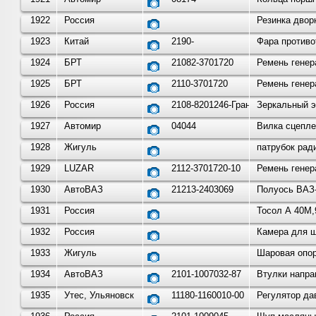
1922
Россия
Резинка двор
1923
Китай
2190-
Фара противо
1924
БРТ
21082-3701720
Ремень генер
1925
БРТ
2110-3701720
Ремень генер
1926
Россия
2108-8201246-Гранд Ри Ал
Зеркальный э
1927
Автомир
04044
Вилка сцепле
1928
Жигуль
патрубок рад
1929
LUZAR
2112-3701720-10
Ремень генер
1930
АвтоВАЗ
21213-2403069
Полуось ВАЗ-
1931
Россия
Тосол А 40М
1932
Россия
Камера для ш
1933
Жигуль
Шаровая опор
1934
АвтоВАЗ
2101-1007032-87
Втулки напра
1935
Утес, Ульяновск
11180-1160010-00
Регулятор дав