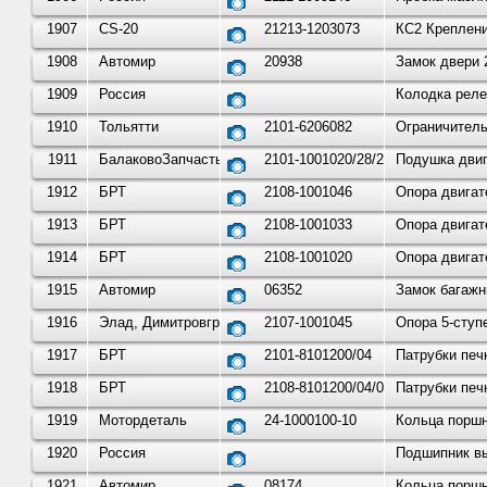
1907
CS-20
21213-1203073
КС2 Креплени
1908
Автомир
20938
Замок двери 
1909
Россия
Колодка реле
1910
Тольятти
2101-6206082
Ограничитель
1911
БалаковоЗапчасть
2101-1001020/28/29...
Подушка двиг
1912
БРТ
2108-1001046
Опора двигат
1913
БРТ
2108-1001033
Опора двигат
1914
БРТ
2108-1001020
Опора двигат
1915
Автомир
06352
Замок багажн
1916
Элад, Димитровград
2107-1001045
Опора 5-ступ
1917
БРТ
2101-8101200/04
Патрубки печ
1918
БРТ
2108-8101200/04/06/08
Патрубки печ
1919
Мотордеталь
24-1000100-10
Кольца поршне
1920
Россия
Подшипник вы
1921
Автомир
08174
Кольца поршн