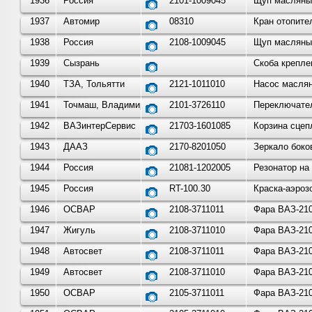
1936
Россия
2101-1009045
Щуп масляный
1937
Автомир
08310
Кран отопите
1938
Россия
2108-1009045
Щуп масляный
1939
Сызрань
Скоба крепле
1940
ТЗА, Тольятти
2121-1011010
Насос маслян
1941
Точмаш, Владимир
2101-3726110
Переключател
1942
ВАЗинтерСервис
21703-1601085
Корзина сцеп
1943
ДААЗ
2170-8201050
Зеркало боко
1944
Россия
21081-1202005
Резонатор на
1945
Россия
RT-100.30
Краска-аэроз
1946
ОСВАР
2108-3711011
Фара ВАЗ-210
1947
Жигуль
2108-3711010
Фара ВАЗ-210
1948
Автосвет
2108-3711011
Фара ВАЗ-210
1949
Автосвет
2108-3711010
Фара ВАЗ-210
1950
ОСВАР
2105-3711011
Фара ВАЗ-210