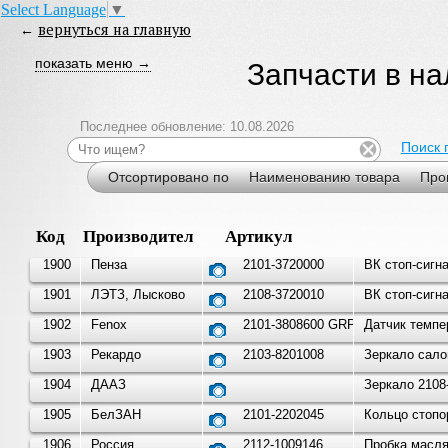
Select Language
▼
←
вернуться на главную
показать меню →
Запчасти в н
Последнее обновление: 10.08.2026
Поиск 
Отсортировано по
Наименованию товара
Про
Код
Производитель
Артикул
1900
Пенза
2101-3720000
ВК стоп-сигн
1901
ЛЭТЗ, Лысково
2108-3720010
ВК стоп-сигн
1902
Fenox
2101-3808600 GRP12026
Датчик темпе
1903
Рекардо
2103-8201008
Зеркало сало
1904
ДААЗ
Зеркало 2108
1905
БелЗАН
2101-2202045
Кольцо стопо
1906
Россия
2112-1009146
Пробка масля