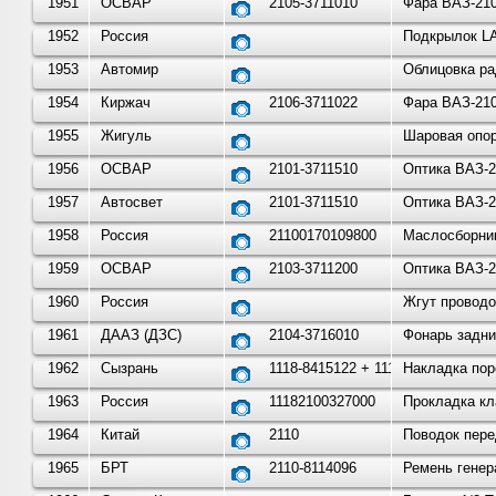
1951
ОСВАР
2105-3711010
Фара ВАЗ-210
1952
Россия
Подкрылок LA
1953
Автомир
Облицовка ра
1954
Киржач
2106-3711022
Фара ВАЗ-210
1955
Жигуль
Шаровая опор
1956
ОСВАР
2101-3711510
Оптика ВАЗ-2
1957
Автосвет
2101-3711510
Оптика ВАЗ-2
1958
Россия
21100170109800
Маслосборник
1959
ОСВАР
2103-3711200
Оптика ВАЗ-2
1960
Россия
Жгут проводо
1961
ДААЗ (ДЗС)
2104-3716010
Фонарь задни
1962
Сызрань
1118-8415122 + 1118-84151
Накладка пор
1963
Россия
11182100327000
Прокладка кл
1964
Китай
2110
Поводок пере
1965
БРТ
2110-8114096
Ремень генер