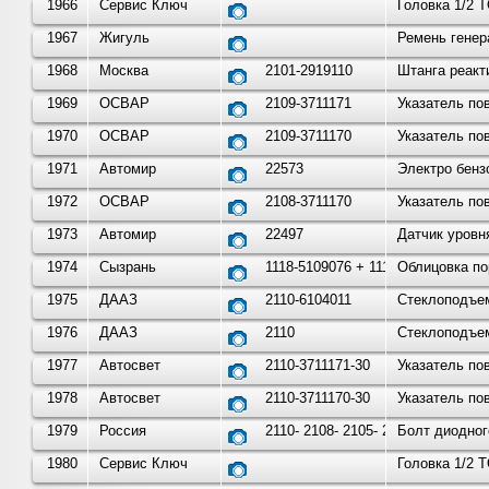
1966
Сервис Ключ
Головка 1/2 
1967
Жигуль
Ремень генер
1968
Москва
2101-2919110
Штанга реакт
1969
ОСВАР
2109-3711171
Указатель по
1970
ОСВАР
2109-3711170
Указатель по
1971
Автомир
22573
Электро бенз
1972
ОСВАР
2108-3711170
Указатель по
1973
Автомир
22497
Датчик уровн
1974
Сызрань
1118-5109076 + 1118-51090
Облицовка по
1975
ДААЗ
2110-6104011
Стеклоподъем
1976
ДААЗ
2110
Стеклоподъем
1977
Автосвет
2110-3711171-30
Указатель по
1978
Автосвет
2110-3711170-30
Указатель по
1979
Россия
2110- 2108- 2105- 2112-
Болт диодног
1980
Сервис Ключ
Головка 1/2 