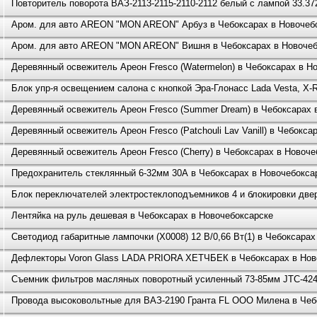
Повторитель поворота ВАЗ-2113-2115-2110-2112 белый с лампой 33.37
Аром. для авто AREON "MON AREON" Арбуз в Чебоксарах в Новочеб
Аром. для авто AREON "MON AREON" Вишня в Чебоксарах в Новочеб
Деревянный освежитель Ареон Fresco (Watermelon) в Чебоксарах в Н
Блок упр-я освещением салона с кнопкой Эра-Глонасс Lada Vesta, X
Деревянный освежитель Ареон Fresco (Summer Dream) в Чебоксарах 
Деревянный освежитель Ареон Fresco (Patchouli Lav Vanill) в Чебокса
Деревянный освежитель Ареон Fresco (Cherry) в Чебоксарах в Новоче
Предохранитель стеклянный 6-32мм 30А в Чебоксарах в Новочебокса
Блок переключателей электростеклоподъемников 4 и блокировки двер
Лентяйка на руль дешевая в Чебоксарах в Новочебоксарске
Светодиод габаритные лампочки (X0008) 12 В/0,66 Вт(1) в Чебоксара
Дефлекторы Voron Glass LADA PRIORA ХЕТЧБЕК в Чебоксарах в Нов
Съемник фильтров масляных поворотный усиленный 73-85мм JTC-424
Провода высоковольтные для ВАЗ-2190 Гранта FL ООО Милена в Чеб