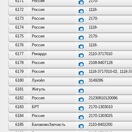
6171
Россия
2170-
6172
Россия
1118-
6173
Россия
2170-
6174
Россия
1118-
6175
Россия
2170-
6176
Россия
1118-
6177
Рекардо
2110-3717010
6178
Россия
2108-8407128
6179
Россия
1118-3717010-02, 1118-3
6180
Лукойл
3149286
6181
Жигуль
6182
Россия
21230810120086
6183
БРТ
2170-1303010
6184
Россия
2170-1303025
6185
БалаковоЗапчасть
2110-8402200