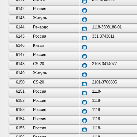
6142
Россия
6143
Жигуль
6144
Рекардо
1118-3508180-01
6145
Россия
331.3743011
6146
Китай
6147
Россия
6148
CS-20
2108-3414077
6149
Жигуль
6150
CS-20
2101-3706605
6151
Россия
1118-
6152
Россия
1118-
6153
Россия
1118-
6154
Россия
1118-
6155
Россия
1118-