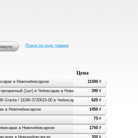
Поиск по коду товара
тикулу
Цена
ксарах в Новочебоксарске
11500
P
УБ.
 прозрачный (1шт) в Чебоксарах в Новочебоксарске
390
P
УБ.
90 Granta / 11180-3720015-00 в Чебоксарах в Новочебоксарске
620
P
УБ.
ах в Новочебоксарске
1450
P
УБ.
75
P
УБ.
ебоксарах в Новочебоксарске
1750
P
УБ.
ксарах в Новочебоксарске
320
P
УБ.