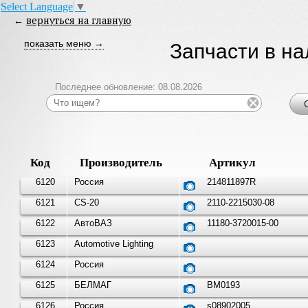
Select Language
▼
←
вернуться на главную
показать меню →
Запчасти в н
Последнее обновление: 08.08.2026
Код
Производитель
Артикул
6120
Россия
214811897R
6121
CS-20
2110-2215030-08
6122
АвтоВАЗ
11180-3720015-00
6123
Automotive Lighting
6124
Россия
6125
БЕЛМАГ
BM0193
6126
Россия
s08902005