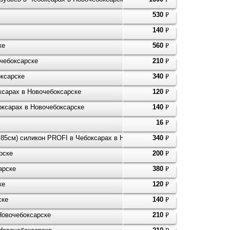
530
P
УБ.
140
P
УБ.
ке
560
P
УБ.
очебоксарске
210
P
УБ.
оксарске
340
P
УБ.
оксарах в Новочебоксарске
120
P
УБ.
оксарах в Новочебоксарске
140
P
УБ.
16
P
УБ.
 85см) силикон PROFI в Чебоксарах в Новочебоксарске
340
P
УБ.
рске
200
P
УБ.
арске
380
P
УБ.
ке
120
P
УБ.
ске
140
P
УБ.
Новочебоксарске
210
P
УБ.