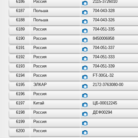
6186
Россия
2115-3726010
6187
Польша
704-043-328
6188
Польша
704-043-326
6189
Россия
704-051-335
6190
Россия
8450006958
6191
Россия
704-051-337
6192
Россия
704-051-333
6193
Россия
704-051-339
6194
Россия
FT-30GL-32
6195
ЭЛКАР
2172-3763080-00
6196
Россия
6197
Китай
ЦБ-00012245
6198
Россия
ДЕФ00294
6199
Россия
6200
Россия