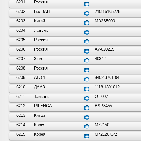
6201
Россия
6202
БелЗАН
2108-6105228
6203
Китай
MD2S5000
6204
Жигуль
6205
Россия
6206
Россия
AV-020215
6207
3ton
40342
6208
Россия
6209
АТЭ-1
9402.3701-04
6210
ДААЗ
1118-1301012
6211
Тайвань
OT-007
6212
PILENGA
BSP8455
6213
Китай
6214
Корея
M72150
6215
Корея
M72120 G/2