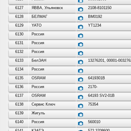
6127
ЯВВА, Ульяновск
2108-8101150
6128
БЕЛМАГ
BM0192
6129
YATO
YT1234
6130
Россия
6131
Россия
6132
Россия
6133
БелЗАН
13276201, 00001-003276
6134
Россия
6135
OSRAM
6419301B
6136
Россия
2170-
6137
OSRAM
64193 SV2-01B
6138
Сервис Ключ
75354
6139
Жигуль
6140
Россия
560010
6141
КЗАТЭ
572.3708600