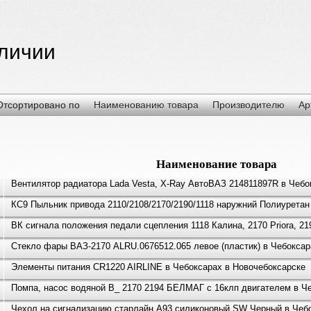
аличии
Отсортировано по
Наименованию товара
Производителю
Ар
Наименование товара
Вентилятор радиатора Lada Vesta, X-Ray АвтоВАЗ 214811897R в Чебо
КС9 Пыльник привода 2110/2108/2170/2190/1118 наружний Полиуретан
ВК сигнала положения педали сцепления 1118 Калина, 2170 Priora, 21
Стекло фары ВАЗ-2170 ALRU.0676512.065 левое (пластик) в Чебоксар
Элементы питания CR1220 AIRLINE в Чебоксарах в Новочебоксарске
Помпа, насос водяной В_ 2170 2194 БЕЛМАГ с 16клп двигателем в Ч
Чехол на сигнализацию стaрлaйн A93 силиконовый SW Черный в Чебо