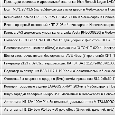
Прокладки ресивера и дроссельной заслонки 16кл Renault Logan LADA
Болт М8*1,25*43,5 (палец)фиксатора замка двери в Чебоксарах в Нов
Ксеноновая лампа D2S 85V 35W P32d-2 5000K в Чебоксарах в Новоче
Винт шарнирный стопорный КПП 2108 в Чебоксарах в Новочебоксарск
Клипса ВАЗ держатель упора капота Lada Vesta [8450008290] в Чебок
Пылесос СЛОН 73 "ТРАНСФОРМЕР" для уборки с фильтром HEPA , "Ц
Размораживатель замков (60мл) с силиконом "3 TON" Т-020 в Чебокс
Щетка стеклоочистителя бескаркасная AVE 45см (7 креплений) ХИТ
Генератор 2123 с 09.03г.с верх.расп.дв. КАТЭК ВАЗ 2123 9402.37010
Радиатор охлаждения ВАЗ-1117-1119 'Калина' алюминиевый в Чебокса
Отвертка 2-х сторонняя средняя (5мм) комбинированная SL1,0х5х60 1
Колодки тормозные задние LARGUS X-RAY 203мм в Чебоксарах в Нов
Шнур зарядки телефона микро USB магнитный в Чебоксарах в Новоч
Автолампа Н1 12v 100w P14,5s (ближний, дальний, птф) MITSUMORO к
Автолампа Н1 12v 55w P14,5s +50 gold effect (ближний, дальний, пт