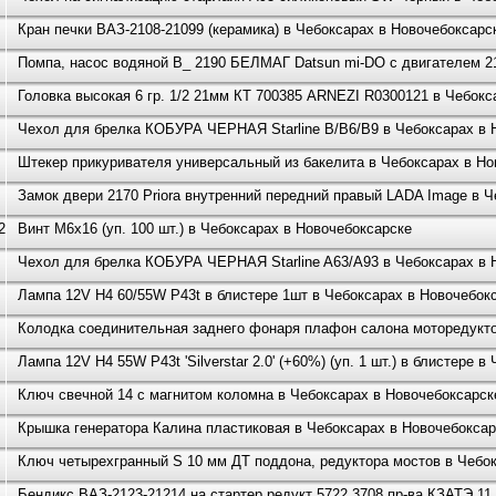
Кран печки ВАЗ-2108-21099 (керамика) в Чебоксарах в Новочебоксарс
Помпа, насос водяной В_ 2190 БЕЛМАГ Datsun mi-DO с двигателем 2
Головка высокая 6 гр. 1/2 21мм КТ 700385 ARNEZI R0300121 в Чебокс
Чехол для брелка КОБУРА ЧЕРНАЯ Starline B/B6/B9 в Чебоксарах в 
Штекер прикуривателя универсальный из бакелита в Чебоксарах в Но
Замок двери 2170 Priora внутренний передний правый LADA Image в 
2-0
Винт М6х16 (уп. 100 шт.) в Чебоксарах в Новочебоксарске
Чехол для брелка КОБУРА ЧЕРНАЯ Starline A63/A93 в Чебоксарах в 
Лампа 12V H4 60/55W P43t в блистере 1шт в Чебоксарах в Новочебок
Колодка соединительная заднего фонаря плафон салона моторедуктор
Лампа 12V H4 55W P43t 'Silverstar 2.0' (+60%) (уп. 1 шт.) в блистере 
Ключ свечной 14 с магнитом коломна в Чебоксарах в Новочебоксарск
Крышка генератора Калина пластиковая в Чебоксарах в Новочебоксар
Ключ четырехгранный S 10 мм ДТ поддона, редуктора мостов в Чебо
Бендикс ВАЗ-2123-21214 на стартер редукт 5722.3708 пр-ва КЗАТЭ 11