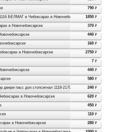
ке
790
P
УБ.
1116 БЕЛМАГ в Чебоксарах в Новочебоксарске
1850
P
УБ.
арах в Новочебоксарске
370
P
УБ.
Новочебоксарске
440
P
УБ.
вочебоксарске
160
P
УБ.
Чебоксарах в Новочебоксарске
2750
P
УБ.
7
P
УБ.
Новочебоксарске
440
P
УБ.
сарске
580
P
УБ.
 двери пасс доп.стопсигнал 1118-2170 в Чебоксарах в Новочебоксарске
240
P
УБ.
в Чебоксарах в Новочебоксарске
620
P
УБ.
е
450
P
УБ.
ске
110
P
УБ.
ксарах в Новочебоксарске
280
P
УБ.
 зубьев в Чебоксарах в Новочебоксарске
1000
P
УБ.