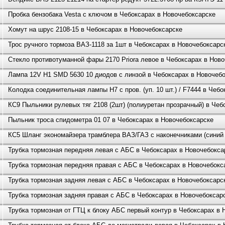
Пробка бензобака Vesta с ключом в Чебоксарах в Новочебоксарске
Хомут на шрус 2108-15 в Чебоксарах в Новочебоксарске
Трос ручного тормоза ВАЗ-1118 за 1шт в Чебоксарах в Новочебоксарс
Стекло противотуманной фары 2170 Priora левое в Чебоксарах в Нов
Лампа 12V H1 SMD 5630 10 диодов с линзой в Чебоксарах в Новочеб
Колодка соединительная лампы H7 с пров. (уп. 10 шт.) / F7444 в Чеб
КС9 Пыльники рулевых тяг 2108 (2шт) (полиуретан прозрачный) в Чеб
Пыльник троса спидометра 01 07 в Чебоксарах в Новочебоксарске
КС5 Шланг экономайзера трамблера ВАЗ/ГАЗ с наконечниками (синий
Трубка тормозная передняя левая с АБС в Чебоксарах в Новочебокса
Трубка тормозная передняя правая с АБС в Чебоксарах в Новочебокс
Трубка тормозная задняя левая с АБС в Чебоксарах в Новочебоксарс
Трубка тормозная задняя правая с АБС в Чебоксарах в Новочебоксар
Трубка тормозная от ГТЦ к блоку АБС первый контур в Чебоксарах в 