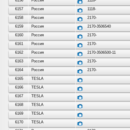
6156
Россия
1118-
6157
Россия
1118-
6158
Россия
2170-
6159
Россия
2170-3506540
6160
Россия
2170-
6161
Россия
2170-
6162
Россия
2170-3506500-11
6163
Россия
2170-
6164
Россия
2170-
6165
TESLA
6166
TESLA
6167
TESLA
6168
TESLA
6169
TESLA
6170
TESLA