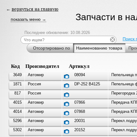
←
вернуться на главную
Запчасти в н
показать меню →
Последнее обновление: 10.08.2026
Поиск 
Отсортировано по
Наименованию товара
Про
Код
Производитель
Артикул
3649
Автомир
08094
Пепельница п
1871
Россия
DP-252 B4125
Пепельница ф
817
Россия
Перегородка 
4015
Автомир
07866
Передача КПП
4014
Автомир
07868
Передача КПП
5296
Автомир
20031
Перекл.подру
5302
Автомир
20152
Перекл.подру