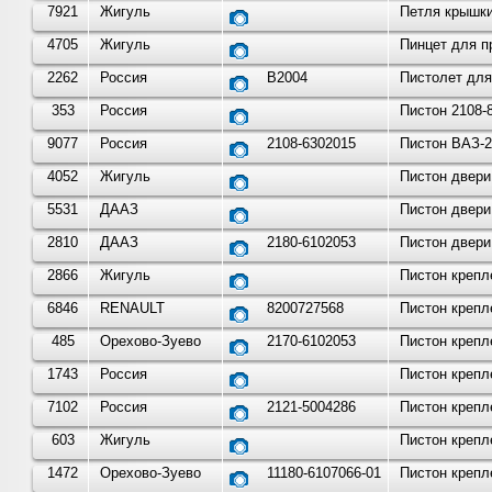
7921
Жигуль
Петля крышки
4705
Жигуль
Пинцет для п
2262
Россия
B2004
Пистолет для
353
Россия
Пистон 2108-
9077
Россия
2108-6302015
Пистон ВАЗ-2
4052
Жигуль
Пистон двери
5531
ДААЗ
Пистон двери
2810
ДААЗ
2180-6102053
Пистон двери
2866
Жигуль
Пистон крепл
6846
RENAULT
8200727568
Пистон крепл
485
Орехово-Зуево
2170-6102053
Пистон крепл
1743
Россия
Пистон крепл
7102
Россия
2121-5004286
Пистон крепл
603
Жигуль
Пистон крепл
1472
Орехово-Зуево
11180-6107066-01
Пистон крепл