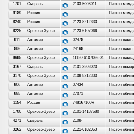
1701
Сызрань
2103-5003011
Пистон молди
9189
Россия
Пистон молди
8240
Россия
2123-8212330
Пистон молдин
8225
Орехово-Зуево
2123-6107066
Пистон молди
911
Автомир
02478
Пистон накл.
896
Автомир
24168
Пистон накл.
9695
Орехово-Зуево
11180-6107066-01
Пистон накла
3167
Сызрань
2101-2808020
Пистон номерн
3170
Орехово-Зуево
2108-8212330
Пистон обивки
906
Автомир
07434
Пистон обивк
895
Автомир
27071
Пистон обивк
1154
Россия
748167100R
Пистон обивк
1700
Орехово-Зуево
2101-14187580
Пистон обивки
4271
Сызрань
2108-
Пистон обивк
3262
Орехово-Зуево
2121-6102053
Пистон обивк