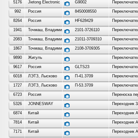
5176
Jietong Electronic
G9002
Переключател
992
Россия
8450008550
Переключател
8264
Россия
HF628429
Переключател
1941
Точмаш, Владимир
2101-3726110
Переключател
2083
Точмаш, Владимир
21011-3709310
Переключател
1867
Точмаш, Владимир
2108-3709305
Переключател
9890
Жигуль
Переключател
9617
Россия
GLTS23
Переключател
6018
ЛЭТЗ, Лысково
П-41.3709
Переключател
1727
ЛЭТЗ, Лысково
П-53.3709
Переключател
6723
Россия
Переноска пе
5326
JONNESWAY
Переходник 3
6874
Китай
Переходник A
7814
Китай
Переходник A
7171
Китай
Переходник AU