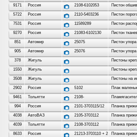
9171
Россия
2108-6102053
Пистон обшив
5722
Россия
2110-5403236
Пистон порог
7531
Россия
11589289
Пистон распо
9270
Россия
21083-6102130
Пистон ткане
851
Автомир
25075
Пистон упора
905
Автомир
25076
Пистон упора
378
Жигуль
Пистоны креп
1550
Жигуль
Пистоны креп
3508
Жигуль
Пистоны на и
2902
Россия
5102
Плак маленьк
9461
Тольятти
2108-
Пламягасител
994
Россия
2101-3703115/12
Планка прижи
4038
АвтоВАЗ
2105-3703112
Планка прижи
4039
Тольятти
2108-3703112
Планка прижи
8633
Россия
21213-3703110 + 2123-3703
Планка прижи