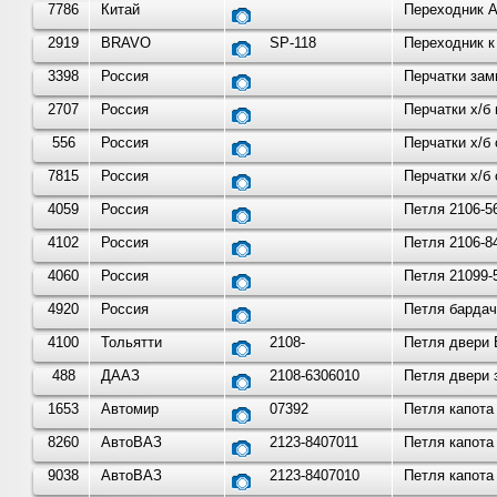
7786
Китай
Переходник A
2919
BRAVO
SP-118
Переходник к
3398
Россия
Перчатки зам
2707
Россия
Перчатки х/б
556
Россия
Перчатки х/б
7815
Россия
Перчатки х/б
4059
Россия
Петля 2106-5
4102
Россия
Петля 2106-8
4060
Россия
Петля 21099-
4920
Россия
Петля бардач
4100
Тольятти
2108-
Петля двери 
488
ДААЗ
2108-6306010
Петля двери 
1653
Автомир
07392
Петля капота
8260
АвтоВАЗ
2123-8407011
Петля капота
9038
АвтоВАЗ
2123-8407010
Петля капота