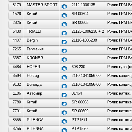
8179
MASTER SPORT
2112-1006135
Ролик ГРМ ВА
1526
Китай
SR 00604
Ролик ГРМ ВА
2825
Китай
SR 00605
Ролик ГРМ ВА
6430
TRIALLI
21126-1006238 + 21126-100
Ролик ГРМ ВА
4407
Bergin
21116-1006238
Ролик ГРМ ВА
7265
Германия
Ролик ГРМ ВА
6387
KRONER
Ролик ГРМ ВА
4484
HOFER
608 230
Ролик гура (
8594
Herzog
2110-1041056-00
Ролик кондиц
9132
Вологда
2110-1041056-00
Ролик кондиц
1186
Автомир
01464
Ролик натяж. 
7789
Китай
SR 00608
Ролик натяже
7791
Китай
SR 00609
Ролик натяже
8555
PILENGA
PTP1571
Ролик натяжи
8755
PILENGA
PTP1570
Ролик натяжи