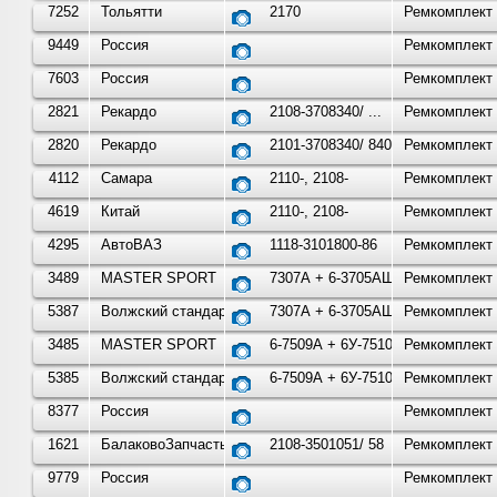
7252
Тольятти
2170
Ремкомплект 
9449
Россия
Ремкомплект 
7603
Россия
Ремкомплект 
2821
Рекардо
2108-3708340/ ...
Ремкомплект с
2820
Рекардо
2101-3708340/ 8405/ 8
Ремкомплект с
4112
Самара
2110-, 2108-
Ремкомплект 
4619
Китай
2110-, 2108-
Ремкомплект 
4295
АвтоВАЗ
1118-3101800-86
Ремкомплект 
3489
MASTER SPORT
7307А + 6-3705АШ + 3302-3
Ремкомплект 
5387
Волжский стандарт
7307А + 6-3705АШ + 3302-3
Ремкомплект 
3485
MASTER SPORT
6-7509А + 6У-7510АШ + 53А
Ремкомплект 
5385
Волжский стандарт
6-7509А + 6У-7510АШ + 53А
Ремкомплект 
8377
Россия
Ремкомплект 
1621
БалаковоЗапчасть
2108-3501051/ 58
Ремкомплект 
9779
Россия
Ремкомплект 