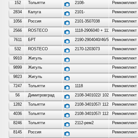
152
Тольятти
2108-
Ремкомплект 
2834
Калуга
2101-
Ремкомплект 
1056
Россия
2101-3507038
Ремкомплект 
2566
ROSTECO
1118-2906040 + 1118-29060
Ремкомплект 
7611
БРТ
2190-2904040/46/50
Ремкомплект 
532
ROSTECO
2170-1203073
Ремкомплект 
9910
Жигуль
Ремкомплект 
9899
Жигуль
Ремкомплект 
9823
Жигуль
Ремкомплект 
7247
Тольятти
1118
Ремкомплект 
56
Димитровград
2108-3401022/ 1020
Ремкомплект 
1282
Тольятти
2108-3401057/ 1123...
Ремкомплект 
4036
Тольятти
2108-3401057/ 1123
Ремкомплект 
8246
Тольятти
2112-рем2
Ремкомплект 
8145
Россия
Ремкомплект 