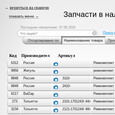
←
вернуться на главную
Запчасти в н
показать меню →
Последнее обновление: 07.08.2026
Поиск 
Отсортировано по
Наименованию товара
Про
Код
Производитель
Артикул
6312
Россия
Ремкомплект 
9956
Жигуль
ремкомплект 
8848
Россия
3110-
Ремкомплект к
8849
Россия
2410-
Ремкомплект к
6217
BalZap
Ремкомплект 
273
Тольятти
2101-1701243/ 44/45..
Ремкомплект 
3234
Тольятти
2121-1701244/ 48/45..
Ремкомплект 