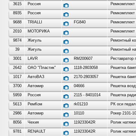
3615
Россия
Ремкомплект 
8935
Россия
Ремкомплект 
9688
TRIALLI
FG840
Ремкомплект 
2010
МОТОРИКА
Ремкомплект 
9874
Жигуль
Ремонтный ко
39
Жигуль
Ремонтный на
3001
LAVR
RM200607
Реставратор 
2642
ОАО "Пластик"
1118-2803058
Решетка бамп
1017
АвтоВАЗ
2170-2803057
Решетка бамп
3700
Автомир
04666
Решетка возд
5959
Россия
2115 - 8401014
Решетка ради
5613
РемКом
rk01210
РК оси педали
2986
Автомир
10110
Рокер 2101-1
8056
Чехия
119233042R
Ролик натяжи
9781
RENAULT
119233042R
Ролик натяжи