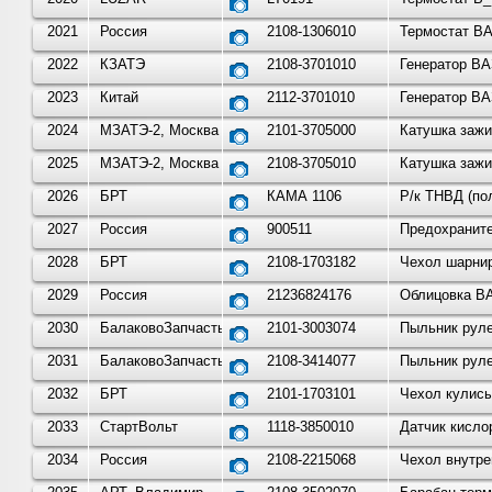
2021
Россия
2108-1306010
Термостат ВА
2022
КЗАТЭ
2108-3701010
Генератор ВА
2023
Китай
2112-3701010
Генератор ВА
2024
МЗАТЭ-2, Москва
2101-3705000
Катушка зажи
2025
МЗАТЭ-2, Москва
2108-3705010
Катушка зажи
2026
БРТ
КАМА 1106
Р/к ТНВД (по
2027
Россия
900511
Предохраните
2028
БРТ
2108-1703182
Чехол шарнир
2029
Россия
21236824176
Облицовка ВА
2030
БалаковоЗапчасть
2101-3003074
Пыльник руле
2031
БалаковоЗапчасть
2108-3414077
Пыльник руле
2032
БРТ
2101-1703101
Чехол кулисы
2033
СтартВольт
1118-3850010
Датчик кисло
2034
Россия
2108-2215068
Чехол внутр