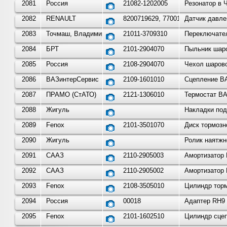
2081
Россия
21082-1202005
Резонатор в 
2082
RENAULT
8200719629, 7700101762
Датчик давле
2083
Точмаш, Владимир
21011-3709310
Переключател
2084
БРТ
2101-2904070
Пыльник шаро
2085
Россия
2108-2904070
Чехол шаров
2086
ВАЗинтерСервис
2109-1601010
Сцепление ВА
2087
ПРАМО (СтАТО)
2121-1306010
Термостат ВА
2088
Жигуль
Накладки под
2089
Fenox
2101-3501070
Диск тормозно
2090
Жигуль
Ролик наятжн
2091
СААЗ
2110-2905003
Амортизатор 
2092
СААЗ
2110-2905002
Амортизатор 
2093
Fenox
2108-3505010
Цилиндр торм
2094
Россия
00018
Адаптер RH9 
2095
Fenox
2101-1602510
Цилиндр сцеп