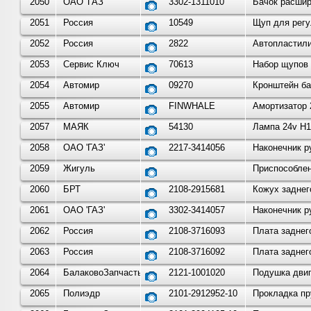
2050
ОАО 'ГАЗ'
3302-1311010
Бачок расшир
2051
Россия
10549
Щуп для регу
2052
Россия
2822
Автопластили
2053
Сервис Ключ
70613
Набор щупов 
2054
Автомир
09270
Кронштейн ба
2055
Автомир
FINWHALE
Амортизатор 
2057
МАЯК
54130
Лампа 24v H1
2058
ОАО 'ГАЗ'
2217-3414056
Наконечник ру
2059
Жигуль
Приспособлен
2060
БРТ
2108-2915681
Кожух заднег
2061
ОАО 'ГАЗ'
3302-3414057
Наконечник р
2062
Россия
2108-3716093
Плата заднег
2063
Россия
2108-3716092
Плата заднег
2064
БалаковоЗапчасть
2121-1001020
Подушка двиг
2065
Полиэдр
2101-2912952-10
Прокладка пр