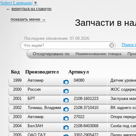
Select Language
▼
←
вернуться на главную
показать меню →
Запчасти в н
Последнее обновление: 07.08.2026
Поиск 
Отсортировано по
Наименованию товара
Про
Код
Производитель
Артикул
1999
Автомир
04080
Датчик уровн
2000
Россия
ЖОС содержан
2001
БРТ
2108-1601223
Заглушка мах
2002
Точмаш, Владимир
2108-3710410
ВК заднего х
2003
Автомир
27022
Опора передн
2004
БелЗАН
2108-8403068
Скоба под сам
2005
ОАО 'ГАЗ'
3302-2905472
Палец аморти