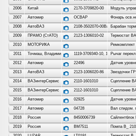
2006
Китай
2170-3709820-00
Модуль управ
2007
Автомир
ОСВАР
Фонарь осв.н
2008
АвтоВАЗ
2108-3502070-00Ваз
Барабан торм
2009
ПРАМО (СтАТО)
2123-1306010-02
Термостат ВА
2010
МОТОРИКА
Ремкомплект 
2011
Точмаш, Владимир
1119-3709340-10, 11190-37
Рычаг перекл
2012
Автомир
22496
Датчик уровн
2013
АвтоВАЗ
2123-1006020-86
Звездочки ГРМ
2014
ВАЗинтерСервис
2110-1601010
Сцепление ВА
2015
ВАЗинтерСервис
2112-1601010
Сцепление ВА
2016
Автомир
02925
Датчик уровн
2017
Автомир
04728
Вал спидом. 
2018
Россия
8450006739
Сайлентблок 
2019
Россия
BM7511
Помпа В_ 210
2020
LUZAR
LT0191
Термостат В_