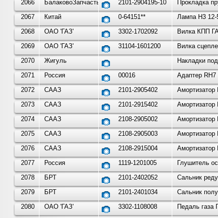
2066
БалаковоЗапчасть
2101-2904195-10
Прокладка пр
2067
Китай
0-64151**
Лампа H3 12-
2068
ОАО 'ГАЗ'
3302-1702092
Вилка КПП ГА
2069
ОАО 'ГАЗ'
31104-1601200
Вилка сцепле
2070
Жигуль
Накладки под
2071
Россия
00016
Адаптер RH7 
2072
СААЗ
2101-2905402
Амортизатор 
2073
СААЗ
2101-2915402
Амортизатор 
2074
СААЗ
2108-2905002
Амортизатор 
2075
СААЗ
2108-2905003
Амортизатор 
2076
СААЗ
2108-2915004
Амортизатор 
2077
Россия
1119-1201005
Глушитель ос
2078
БРТ
2101-2402052
Сальник реду
2079
БРТ
2101-2401034
Сальник полу
2080
ОАО 'ГАЗ'
3302-1108008
Педаль газа 