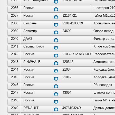
2035
АРТ, Владимир
2108-3502070
Барабан торм
2036
Россия
Шестерня 210
2037
Россия
12164721
Гайка М10х1,2
2038
Сызрань
2101-1108039
Кронштейн ва
2039
Автомир
24699
Опора передн
2040
ДААЗ
Фильтр-сетка
2041
Сервис Ключ
Ключ комбини
2042
Россия
2103-3712070/1-00
Рассеиватель
2043
FINWHALE
120342
Амортизатор 
2044
Россия
2108-
Колодка блок
2045
Россия
2101-
Колодка (мама
2046
Россия
Р/к поводок 
2047
Россия
43094
Шторка солнц
2048
Россия
Гайка М4 в Ч
2049
RENAULT
497610324R
Датчик давле