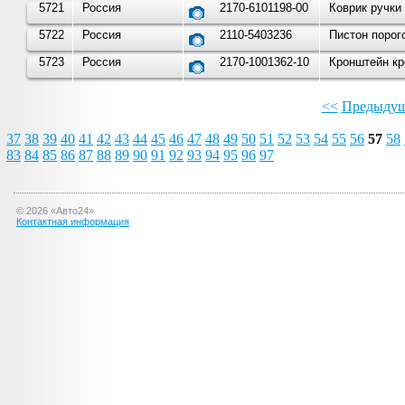
5721
Россия
2170-6101198-00
Коврик ручки
5722
Россия
2110-5403236
Пистон порог
5723
Россия
2170-1001362-10
Кронштейн кр
<<
Предыдущ
37
38
39
40
41
42
43
44
45
46
47
48
49
50
51
52
53
54
55
56
57
58
83
84
85
86
87
88
89
90
91
92
93
94
95
96
97
©
2026
«Авто24»
Контактная информация