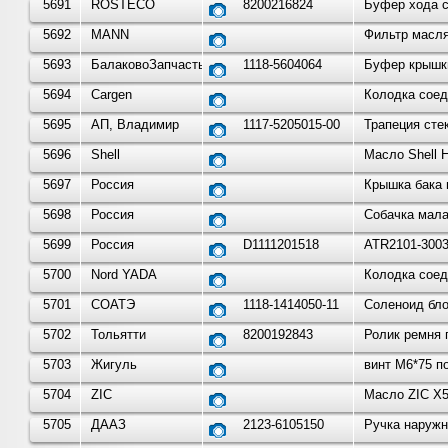
5691
ROSTECO
8200216824
Буфер хода с
5692
MANN
Фильтр масл
5693
БалаковоЗапчасть
1118-5604064
Буфер крышки
5694
Cargen
Колодка соед
5695
АП, Владимир
1117-5205015-00
Трапеция сте
5696
Shell
Масло Shell 
5697
Россия
Крышка бака 
5698
Россия
Собачка мала
5699
Россия
D1111201518
ATR2101-3003
5700
Nord YADA
Колодка соед
5701
СОАТЭ
1118-1414050-11
Соленоид бло
5702
Тольятти
8200192843
Ролик ремня г
5703
Жигуль
винт М6*75 п
5704
ZIC
Масло ZIC X5
5705
ДААЗ
2123-6105150
Ручка наружн