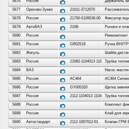
5676
Россия
Держатель би
5677
Орехово-Зуево
21011-3712070
Рассеиватель
5678
Россия
21700-5109536-00
Фиксатор ящи
5679
АвтоВАЗ
2108-
Рычаги и пла
5680
Россия
Ремкомплект 
5681
Россия
GR02518
Ручка ВНУТР
5682
Жигуль
Шайба дистан
5683
Россия
21082-1104013 1104054
Трубка топли
5684
ВАЗ
Насос маслян
5685
Россия
АС464
АС464 Силико
5686
Россия
GY005320
Щетка зимняя
5687
Россия
2112-1104013 1104054
Трубка топли
5688
Россия
Комплект фик
5689
Россия
Клей для зер
5690
Автостандарт
2112-1007012-01
Клапан ГРМ В