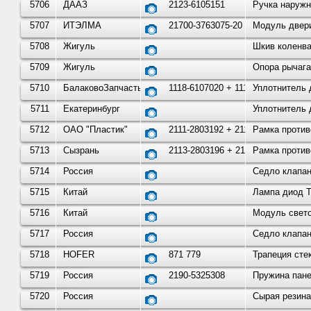
5706
ДААЗ
2123-6105151
Ручка наружн
5707
ИТЭЛМА
21700-3763075-20
Модуль двери
5708
Жигуль
Шкив коленва
5709
Жигуль
Опора рычага
5710
БалаковоЗапчасть
1118-6107020 + 1118-61070
Уплотнитель д
5711
Екатеринбург
Уплотнитель 
5712
ОАО "Пластик"
2111-2803192 + 2111-28031
Рамка против
5713
Сызрань
2113-2803196 + 2113-28031
Рамка против
5714
Россия
Седло клапан
5715
Китай
Лампа диод T
5716
Китай
Модуль свето
5717
Россия
Седло клапан
5718
HOFER
871 779
Трапеция сте
5719
Россия
2190-5325308
Пружина пане
5720
Россия
Сырая резина