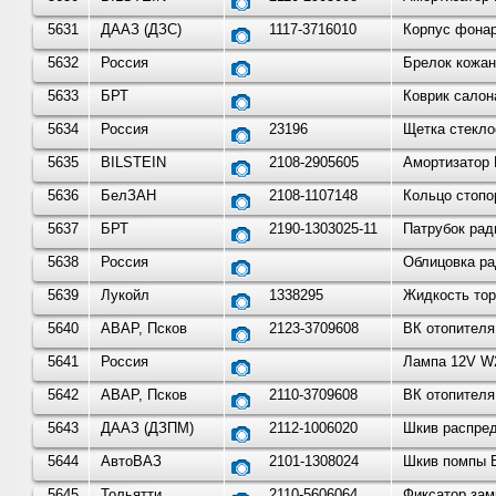
5631
ДААЗ (ДЗС)
1117-3716010
Корпус фонар
5632
Россия
Брелок кожан
5633
БРТ
Коврик салон
5634
Россия
23196
Щетка стекло
5635
BILSTEIN
2108-2905605
Амортизатор 
5636
БелЗАН
2108-1107148
Кольцо стопо
5637
БРТ
2190-1303025-11
Патрубок рад
5638
Россия
Облицовка ра
5639
Лукойл
1338295
Жидкость тор
5640
АВАР, Псков
2123-3709608
ВК отопителя
5641
Россия
Лампа 12V W2
5642
АВАР, Псков
2110-3709608
ВК отопителя
5643
ДААЗ (ДЗПМ)
2112-1006020
Шкив распред
5644
АвтоВАЗ
2101-1308024
Шкив помпы В
5645
Тольятти
2110-5606064
Фиксатор зам