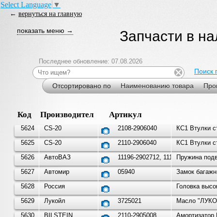
Select Language
▼
←
вернуться на главную
показать меню →
Запчасти в н
Последнее обновление: 07.08.2026
Поиск 
Отсортировано по
Наименованию товара
Про
Код
Производитель
Артикул
5624
CS-20
2108-2906040
КС1 Втулки с
5625
CS-20
2110-2906040
КС1 Втулки с
5626
АвтоВАЗ
11196-2902712, 11196-2902
Пружина подве
5627
Автомир
05940
Замок багажн
5628
Россия
Головка высо
5629
Лукойл
3725021
Масло "ЛУКОЙ
5630
BILSTEIN
2110-2905008
Амортизатор 