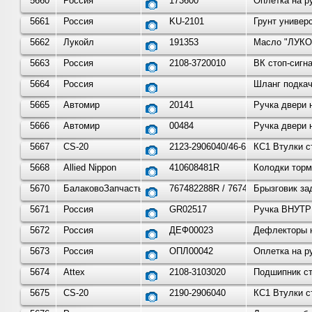
5660
Россия
173600
Оплетка на р
5661
Россия
KU-2101
Грунт универ
5662
Лукойл
191353
Масло "ЛУКОЙ
5663
Россия
2108-3720010
ВК стоп-сигн
5664
Россия
Шланг подкач
5665
Автомир
20141
Ручка двери 
5666
Автомир
00484
Ручка двери 
5667
CS-20
2123-2906040/46-6шт.
КС1 Втулки 
5668
Allied Nippon
410608481R
Колодки торм
5670
БалаковоЗапчасть
767482288R / 767495392R
Брызговик за
5671
Россия
GR02517
Ручка ВНУТР
5672
Россия
ДЕФ00023
Дефлекторы 
5673
Россия
ОПЛ00042
Оплетка на р
5674
Attex
2108-3103020
Подшипник ст
5675
CS-20
2190-2906040
КС1 Втулки 