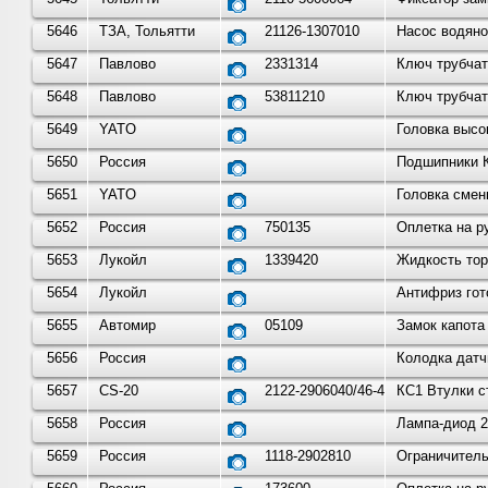
5646
ТЗА, Тольятти
21126-1307010
Насос водяно
5647
Павлово
2331314
Ключ трубчат
5648
Павлово
53811210
Ключ трубчат
5649
YATO
Головка высо
5650
Россия
Подшипники К
5651
YATO
Головка смен
5652
Россия
750135
Оплетка на р
5653
Лукойл
1339420
Жидкость тор
5654
Лукойл
Антифриз гот
5655
Автомир
05109
Замок капота 
5656
Россия
Колодка датч
5657
CS-20
2122-2906040/46-4шт.
КС1 Втулки с
5658
Россия
Лампа-диод 2
5659
Россия
1118-2902810
Ограничитель