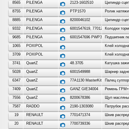
8565
PILENGA
2123-1602510
Цилиндр сцеп
8755
PILENGA
PTP1570
Ролик натяжи
8885
PILENGA
8200046102
Цилиндр сцеп
9332
PILENGA
6001547619, 7701207066, 4
Колодки торм
9685
PILENGA
6001547696 PWP3596
Подшипник пе
1065
POXIPOL
Клей холодна
3709
POXIPOL
Клей холодна
3741
QuartZ
48.3705
Катушка зажи
5028
QuartZ
6001549988
Шарнир задне
6347
QuartZ
77A1130 MasterKit
Палец суппор
7409
QuartZ
GANZ GIE34004
Ремень ГРМ+1
7556
QuartZ
8200678386
Щуп масляный
7587
RADDO
2190-1303080
Патрубок рас
19
RENAULT
7701471374
Шкив распред
20
RENAULT
7700739336
Шкив распред