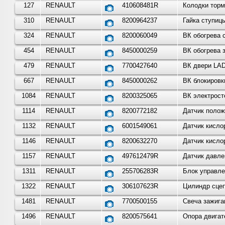
127
RENAULT
410608481R
Колодки торм
310
RENAULT
8200964237
Гайка ступиц
324
RENAULT
8200060049
ВК обогрева 
454
RENAULT
8450000259
ВК обогрева 
479
RENAULT
7700427640
ВК двери LAD
667
RENAULT
8450000262
ВК блокировк
1084
RENAULT
8200325065
ВК электрост
1114
RENAULT
8200772182
Датчик полож
1132
RENAULT
6001549061
Датчик кисло
1146
RENAULT
8200632270
Датчик кисло
1157
RENAULT
497612479R
Датчик давле
1311
RENAULT
255706283R
Блок управле
1322
RENAULT
306107623R
Цилиндр сцеп
1481
RENAULT
7700500155
Свеча зажига
1496
RENAULT
8200575641
Опора двигат