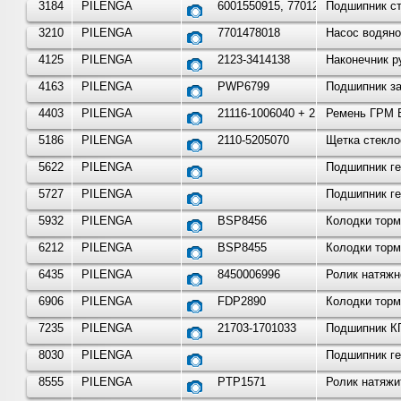
3184
PILENGA
6001550915, 7701207677
Подшипник сту
3210
PILENGA
7701478018
Насос водяно
4125
PILENGA
2123-3414138
Наконечник р
4163
PILENGA
PWP6799
Подшипник за
4403
PILENGA
21116-1006040 + 21116-100
Ремень ГРМ В
5186
PILENGA
2110-5205070
Щетка стекло
5622
PILENGA
Подшипник ге
5727
PILENGA
Подшипник ге
5932
PILENGA
BSP8456
Колодки торм
6212
PILENGA
BSP8455
Колодки торм
6435
PILENGA
8450006996
Ролик натяжн
6906
PILENGA
FDP2890
Колодки торм
7235
PILENGA
21703-1701033
Подшипник КП
8030
PILENGA
Подшипник ге
8555
PILENGA
PTP1571
Ролик натяжи