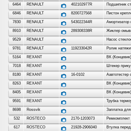
6464
RENAULT
402102977R
Подшипник сту
6846
RENAULT
8200727568
Пистон крепл
7830
RENAULT
543022344R
Амортизатор 
8910
RENAULT
289308338R
Жиклер омыва
9529
RENAULT
Насос стекло
9781
RENAULT
119233042R
Ролик натяжи
5164
REXANT
ВК (Концевик)
7018
REXANT
Штекер прику
8180
REXANT
16-0102
Аавтотестер 
8263
REXANT
ВК (Концевик)
8405
REXANT
ВК (Концевик)
9591
REXANT
Трубка термо
8698
Rossvik
Заплатка для
532
ROSTECO
2170-1203073
Ремкомплект 
617
ROSTECO
21928-2906040
Втулка перед