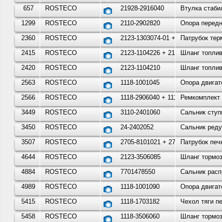
657
ROSTECO
21928-2916040
Втулка стаби
1299
ROSTECO
2110-2902820
Опора передн
2360
ROSTECO
2123-1303074-01 + 2108-13
Патрубок тер
2415
ROSTECO
2123-1104226 + 2123-11042
Шланг топлив
2420
ROSTECO
2123-1104210
Шланг топлив
2563
ROSTECO
1118-1001045
Опора двигат
2566
ROSTECO
1118-2906040 + 1118-29060
Ремкомплект 
3449
ROSTECO
3110-2401060
Сальник ступ
3450
ROSTECO
24-2402052
Сальник реду
3507
ROSTECO
2705-8101021 + 2705-81010
Патрубок печк
4644
ROSTECO
2123-3506085
Шланг тормоз
4884
ROSTECO
7701478550
Сальник расп
4989
ROSTECO
1118-1001090
Опора двигат
5415
ROSTECO
1118-1703182
Чехол тяги п
5458
ROSTECO
1118-3506060
Шланг тормоз