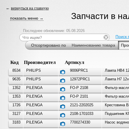
←
вернуться на главную
Запчасти в н
показать меню →
Последнее обновление: 05.08.2026
Поиск 
Отсортировано по
Наименованию товара
Про
Код
Производитель
Артикул
8534
PHILIPS
9006PRC1
Лампа HB4 12
9635
PHILIPS
12972PRC1
Лампа H7 12v
1352
PILENGA
FO-P 2108
Фильтр масля
1353
PILENGA
FO-P 2101
Фильтр масля
1726
PILENGA
2121-2202025
Крестовина В
3127
PILENGA
2108-1701033
Подшипник КП
3183
PILENGA
7700274330
Насос водяно