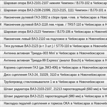
Шаровая опора ВАЗ-2101-2107 нижняя Чемпион / BJ70-102 в Чебоксар
419
Шаровая опора ВАЗ-2108-21099, 2113-2115, 1111 Чемпион / BJ70-101 
140
Наконечник рулевой ГАЗ-3302 в сборе прав.+лев. в Чебоксарах в Нов
140
Наконечник рулевой ВАЗ-1118 лев.+прав. / TRST-110 в Чебоксарах в 
Шаровая опора ВАЗ-2123 Чемпион / BJ70-106 в Чебоксарах в Новочеб
Наконечник левый ВАЗ-2110 на подложке в Чебоксарах в Новочебокс
140
Тяги рулевые ВАЗ-2123 (к-т 3 шт.) / ST70-110 в Чебоксарах в Новочеб
Антенна активная 'Триада–003 Mini' в Чебоксарах в Новочебоксарске
Антенна активная 'Триада-99 Express' (аналог Bosch) в Чебоксарах в
Корзина сцепления ГАЗ (дв.ЗМЗ-406) в Чебоксарах в Новочебоксарск
Диск сцепления ГАЗ-24, 31029, 3110 в Чебоксарах в Новочебоксарске
Трубопровод стеклоомывателя 1 м в Чебоксарах в Новочебоксарске
Шланг радиатора ВАЗ-2103-2107, 21213 пароотводящий (660 мм) в Че
Шланг радиатора ВАЗ-2121 пароотводящий (980 мм) в Чебоксарах в 
Накладка педалей сцепления и тормоза ОКА в Чебоксарах в Новочеб