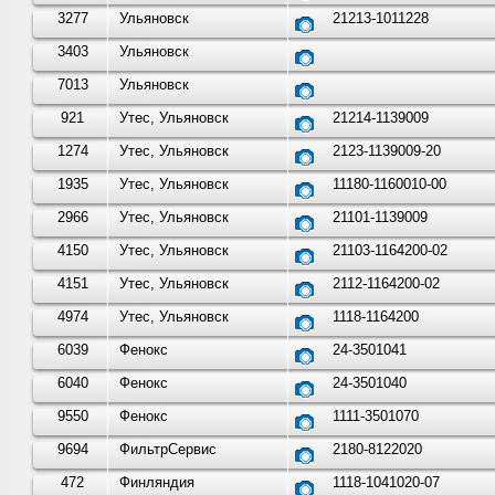
3277
Ульяновск
21213-1011228
3403
Ульяновск
7013
Ульяновск
921
Утес, Ульяновск
21214-1139009
1274
Утес, Ульяновск
2123-1139009-20
1935
Утес, Ульяновск
11180-1160010-00
2966
Утес, Ульяновск
21101-1139009
4150
Утес, Ульяновск
21103-1164200-02
4151
Утес, Ульяновск
2112-1164200-02
4974
Утес, Ульяновск
1118-1164200
6039
Фенокс
24-3501041
6040
Фенокс
24-3501040
9550
Фенокс
1111-3501070
9694
ФильтрСервис
2180-8122020
472
Финляндия
1118-1041020-07