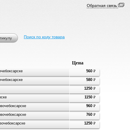
Обратная связь
Поиск по коду товара
тикулу
Цена
очебоксарске
560
P
УБ.
очебоксарске
580
P
УБ.
1250
P
УБ.
рске
1150
P
УБ.
вочебоксарске
960
P
УБ.
вочебоксарске
760
P
УБ.
вочебоксарске
1250
P
УБ.