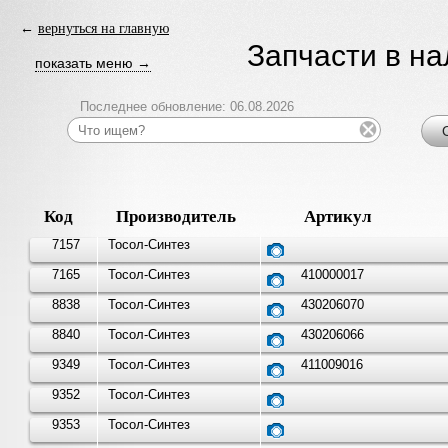
←
вернуться на главную
Запчасти в н
показать меню →
Последнее обновление: 06.08.2026
Код
Производитель
Артикул
7157
Тосол-Синтез
7165
Тосол-Синтез
410000017
8838
Тосол-Синтез
430206070
8840
Тосол-Синтез
430206066
9349
Тосол-Синтез
411009016
9352
Тосол-Синтез
9353
Тосол-Синтез