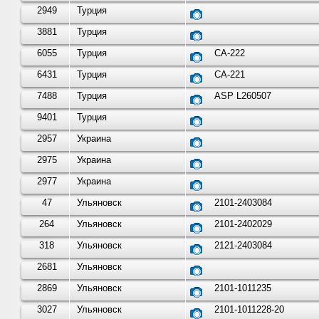
2949
Турция
3881
Турция
6055
Турция
СА-222
6431
Турция
СА-221
7488
Турция
ASP L260507
9401
Турция
2957
Украина
2975
Украина
2977
Украина
47
Ульяновск
2101-2403084
264
Ульяновск
2101-2402029
318
Ульяновск
2121-2403084
2681
Ульяновск
2869
Ульяновск
2101-1011235
3027
Ульяновск
2101-1011228-20