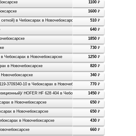
боксарске
1100
P
УБ.
боксарске
1600
P
УБ.
 сеткой) в Чебоксарах в Новочебоксарске
510
P
УБ.
е
640
P
УБ.
вочебоксарске
1850
P
УБ.
ке
730
P
УБ.
в Чебоксарах в Новочебоксарске
1250
P
УБ.
рах в Новочебоксарске
820
P
УБ.
в Новочебоксарске
340
P
УБ.
1119-3709340-10 в Чебоксарах в Новочебоксарске
770
P
УБ.
озиционный)/ HOFER HF 628 404 в Чебоксарах в Новочебоксарске
1450
P
УБ.
ксарах в Новочебоксарске
650
P
УБ.
ксарах в Новочебоксарске
650
P
УБ.
ебоксарах в Новочебоксарске
430
P
УБ.
Новочебоксарске
660
P
УБ.